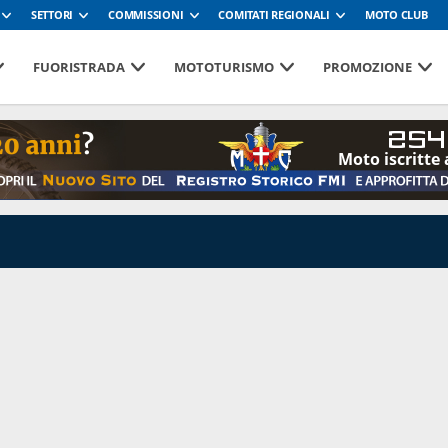
SETTORI
COMMISSIONI
COMITATI REGIONALI
MOTO CLUB
FUORISTRADA
MOTOTURISMO
PROMOZIONE
254
Moto iscritte 